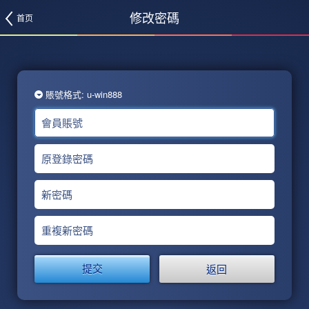
修改密碼
首页
賬號格式: u-win888
會員賬號
原登錄密碼
新密碼
重複新密碼
返回